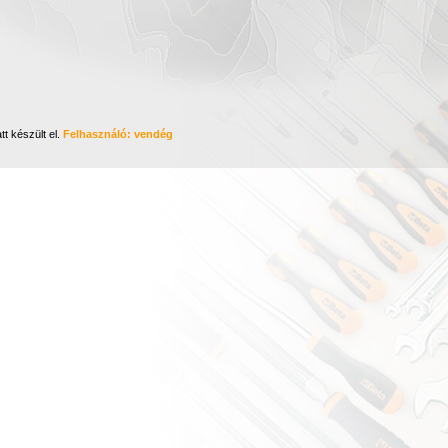
tt készült el.
Felhasználó: vendég