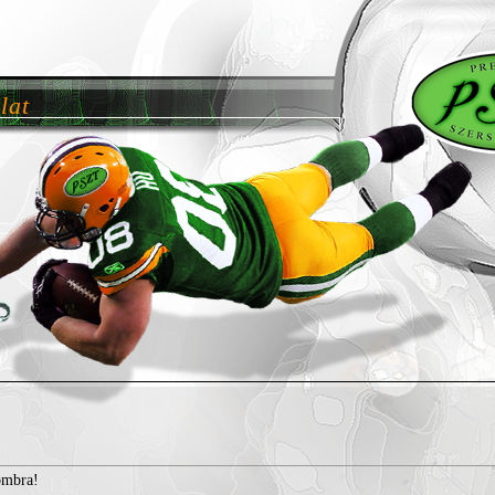
lat
ombra!