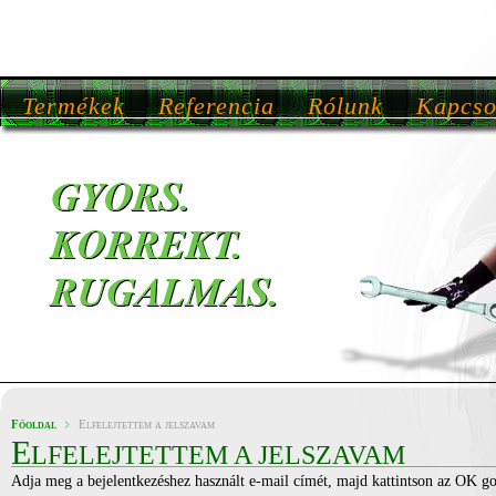
Termékek
Referencia
Rólunk
Kapcso
Főoldal
Elfelejtettem a jelszavam
E
LFELEJTETTEM A JELSZAVAM
Adja meg a bejelentkezéshez használt e-mail címét, majd kattintson az OK g