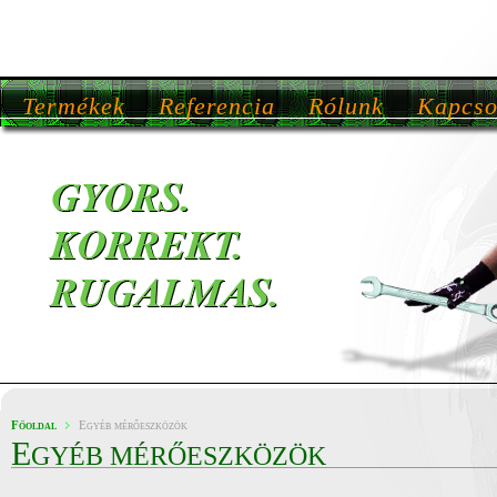
Termékek
Referencia
Rólunk
Kapcso
Főoldal
Egyéb mérőeszközök
E
GYÉB MÉRŐESZKÖZÖK