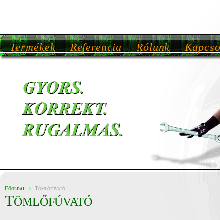
Termékek
Referencia
Rólunk
Kapcso
Főoldal
Tömlőfúvató
T
ÖMLŐFÚVATÓ