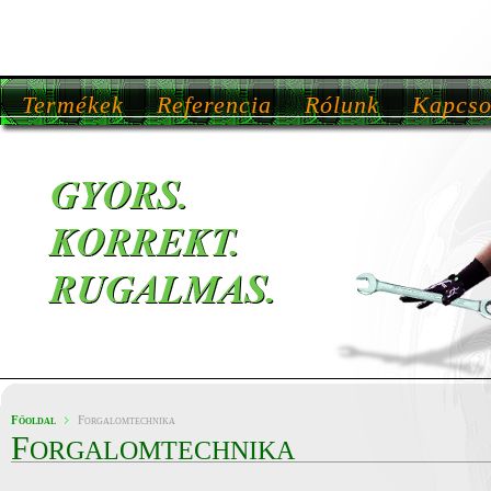
Termékek
Referencia
Rólunk
Kapcso
Főoldal
Forgalomtechnika
F
ORGALOMTECHNIKA