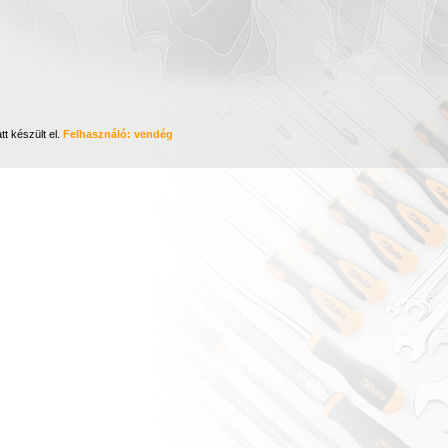
tt készült el.
Felhasználó: vendég