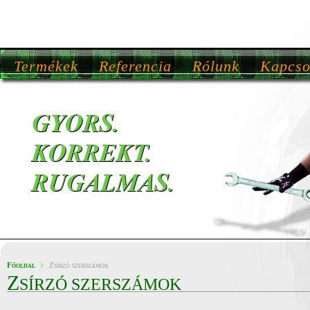
Termékek
Referencia
Rólunk
Kapcso
Főoldal
Zsírzó szerszámok
Z
SÍRZÓ SZERSZÁMOK