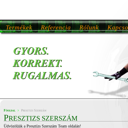
Termékek
Referencia
Rólunk
Kapcso
Főoldal
Presztizs Szerszám
P
RESZTIZS SZERSZÁM
Üdvözöljük a Presztízs Szerszám Team oldalán!